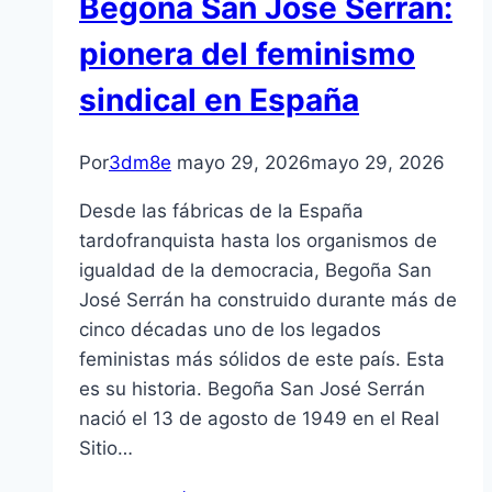
Begoña San José Serrán:
la
píldora
pionera del feminismo
anticonceptiva
sindical en España
de
emergencia
en
Por
3dm8e
mayo 29, 2026
mayo 29, 2026
Guatemala
Desde las fábricas de la España
tardofranquista hasta los organismos de
igualdad de la democracia, Begoña San
José Serrán ha construido durante más de
cinco décadas uno de los legados
feministas más sólidos de este país. Esta
es su historia. Begoña San José Serrán
nació el 13 de agosto de 1949 en el Real
Sitio…