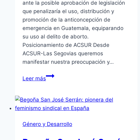
ante la posible aprobación de legislación
que penalizaría el uso, distribución y
promoción de la anticoncepción de
emergencia en Guatemala, equiparando
su uso al delito de aborto.
Posicionamiento de ACSUR Desde
ACSUR-Las Segovias queremos
manifestar nuestra preocupación y…
Comunicado
Leer más
de
ACSUR
ante
la
posible
Género y Desarrollo
penalización
de